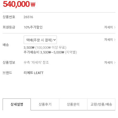
540,000
₩
상품번호
26516
회원등급
10%추가할인
자세히
자세히
배송
3,500₩
(100,000₩ 이상 무료)
추가배송비
3,500₩~5,000₩
(지역별)
상품정보
우측 '자세히' 참조
자세히
브랜드
리에뜨 LEATT
상세설명
상품후기
상품문의
교환/반품/
배송