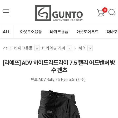
0
ALL
아웃도어용품
바이크용품
아웃도어푸드
타바코
바이크용품
라이딩 기어
하의
[리에뜨] ADV 하이드라드라이 7.5 랠리 어드벤처 방
수 팬츠
팬츠 ADV Rally 7.5 HydraDri (방수)