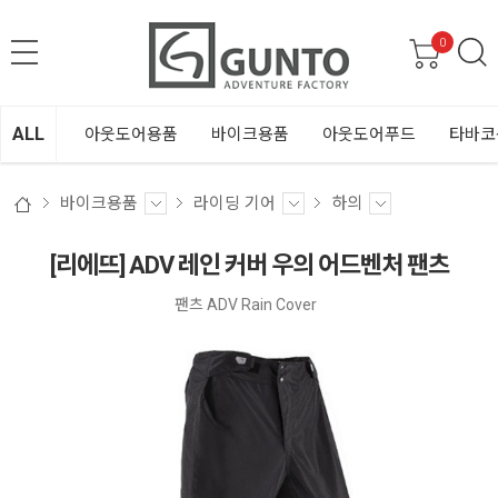
0
ALL
아웃도어용품
바이크용품
아웃도어푸드
타바코
바이크용품
라이딩 기어
하의
[리에뜨] ADV 레인 커버 우의 어드벤처 팬츠
팬츠 ADV Rain Cover