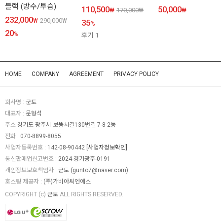
블랙 (방수/투습)
110,500
50,000
₩
170,000
₩
₩
232,000
₩
290,000
₩
35
%
20
%
후기
1
HOME
COMPANY
AGREEMENT
PRIVACY POLICY
회사명 :
군토
대표자 :
문형석
주소
경기도 광주시 보뚱치길130번길 7-8 2동
전화 :
070-8899-8055
사업자등록번호 :
142-08-90442
[사업자정보확인]
통신판매업신고번호 :
2024-경기광주-0191
개인정보보호책임자 :
군토 (
gunto7@naver.com
)
호스팅 제공자 :
(주)가비아씨엔에스
COPYRIGHT (c)
군토
ALL RIGHTS RESERVED.