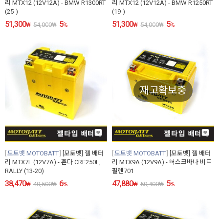
리 MTX12 (12V12A) - BMW R1300RT
리 MTX12 (12V12A) - BMW R1250RT
(25-)
(19-)
51,300
5
51,300
5
₩
54,000
₩
%
₩
54,000
₩
%
재고확보중
모토뱃 MOTOBATT
[모토뱃] 젤 배터
모토뱃 MOTOBATT
[모토뱃] 젤 배터
리 MTX7L (12V7A) - 혼다 CRF250L,
리 MTX9A (12V9A) - 허스크바나 비트
RALLY (13-20)
필렌701
38,470
6
47,880
5
₩
40,500
₩
%
₩
50,400
₩
%