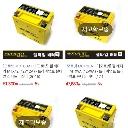
재고확보중
모토뱃 MOTOBATT
[모토뱃] 젤 배터
모토뱃 MOTOBATT
[모토뱃] 젤 배터
리 MTX12 (12V12A) - 트라이엄프 본네
리 MTX9A (12V9A) - 트라이엄프 트라
빌 스피드마스터 (03-16)
이엄프 본네빌 바버 (17-)
51,300
5
47,880
5
₩
54,000
₩
%
₩
50,400
₩
%
재고확보중