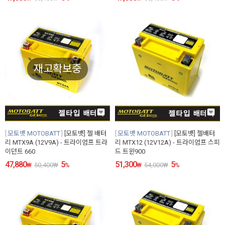
재고확보중
모토뱃 MOTOBATT
[모토뱃] 젤 배터
모토뱃 MOTOBATT
[모토뱃] 젤배터
리 MTX9A (12V9A) - 트라이엄프 트라
리 MTX12 (12V12A) - 트라이엄프 스피
이던트 660
드 트윈900
47,880
5
51,300
5
₩
50,400
₩
%
₩
54,000
₩
%