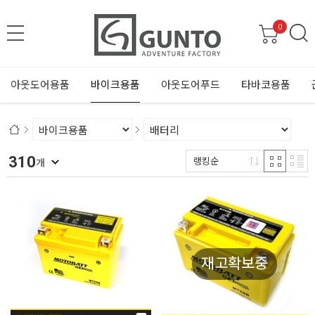
0
아웃도어용품
바이크용품
아웃도어푸드
타바코용품
310
랭킹순
개
재고확보중