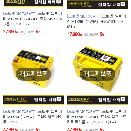
모토뱃 MOTOBATT
[모토뱃] 젤 배터
모토뱃 MOTOBATT
[모토뱃] 젤 배터
리 MTZ5S (12V4.2A) - 혼다 MSX125,
리 MTX9B (12V9A) - BMW S1000R
그롬 GROM (14-)
(21-)
27,360
5
₩
28,800
₩
%
47,880
5
₩
50,400
₩
%
재고확보중
재고확보중
모토뱃 MOTOBATT
[모토뱃] 젤 배터
모토뱃 MOTOBATT
[모토뱃] 젤 배터
리 MTX9A (12V9A) - 트라이엄프 데이
리 MTX9B (12V9A) - 트라이엄프 스트
토나 660
리트 트리플 765, S, R, RS (17-)
47,880
5
47,880
5
₩
50,400
₩
%
₩
50,400
₩
%