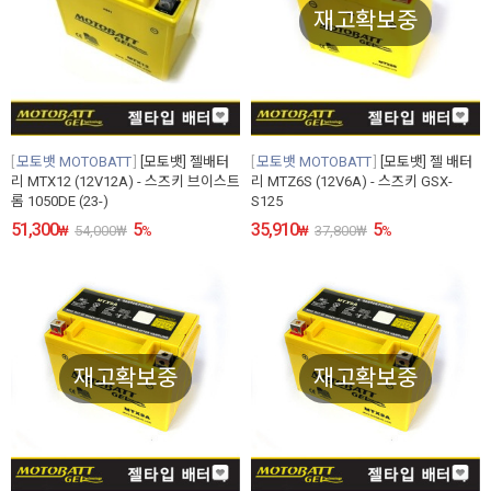
재고확보중
모토뱃 MOTOBATT
[모토뱃] 젤배터
모토뱃 MOTOBATT
[모토뱃] 젤 배터
리 MTX12 (12V12A) - 스즈키 브이스트
리 MTZ6S (12V6A) - 스즈키 GSX-
롬 1050DE (23-)
S125
51,300
5
35,910
5
₩
54,000
₩
%
₩
37,800
₩
%
재고확보중
재고확보중