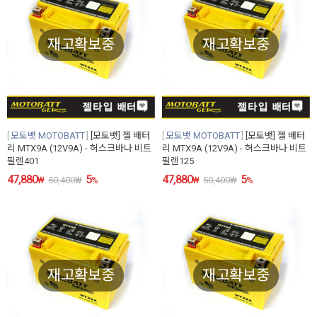
재고확보중
재고확보중
모토뱃 MOTOBATT
[모토뱃] 젤 배터
모토뱃 MOTOBATT
[모토뱃] 젤 배터
리 MTX9A (12V9A) - 허스크바나 비트
리 MTX9A (12V9A) - 허스크바나 비트
필렌401
필렌125
47,880
5
47,880
5
₩
50,400
₩
%
₩
50,400
₩
%
재고확보중
재고확보중