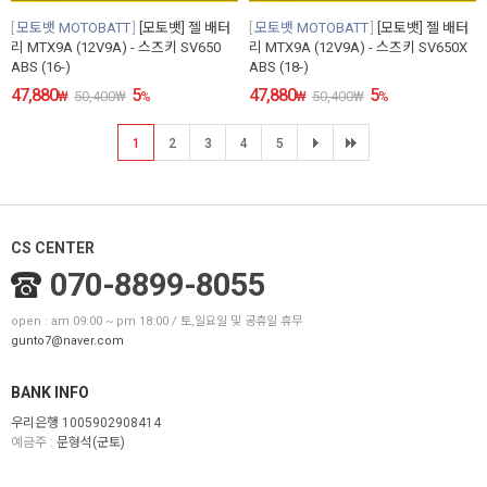
모토뱃 MOTOBATT
[모토뱃] 젤 배터
모토뱃 MOTOBATT
[모토뱃] 젤 배터
리 MTX9A (12V9A) - 스즈키 SV650
리 MTX9A (12V9A) - 스즈키 SV650X
ABS (16-)
ABS (18-)
47,880
5
47,880
5
₩
50,400
₩
%
₩
50,400
₩
%
1
2
3
4
5
CS CENTER
070-8899-8055
open : am 09:00 ~ pm 18:00 / 토,일요일 및 공휴일 휴무
gunto7@naver.com
BANK INFO
우리은행 1005902908414
예금주 :
문형석(군토)