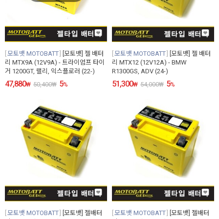
모토뱃 MOTOBATT
[모토뱃] 젤 배터
모토뱃 MOTOBATT
[모토뱃] 젤 배터
리 MTX9A (12V9A) - 트라이엄프 타이
리 MTX12 (12V12A) - BMW
거 1200GT, 랠리, 익스플로러 (22-)
R1300GS, ADV (24-)
47,880
5
51,300
5
₩
50,400
₩
%
₩
54,000
₩
%
모토뱃 MOTOBATT
[모토뱃] 젤배터
모토뱃 MOTOBATT
[모토뱃] 젤배터