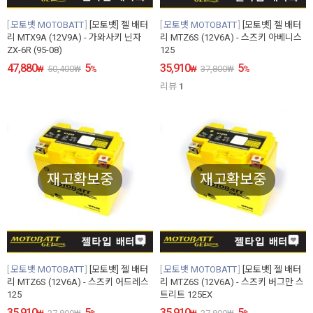
모토뱃 MOTOBATT
[모토뱃] 젤 배터
모토뱃 MOTOBATT
[모토뱃] 젤 배터
리 MTX9A (12V9A) - 가와사키 닌자
리 MTZ6S (12V6A) - 스즈키 아베니스
ZX-6R (95-08)
125
47,880
5
35,910
5
₩
50,400
₩
%
₩
37,800
₩
%
리뷰
1
재고확보중
재고확보중
모토뱃 MOTOBATT
[모토뱃] 젤 배터
모토뱃 MOTOBATT
[모토뱃] 젤 배터
리 MTZ6S (12V6A) - 스즈키 어드레스
리 MTZ6S (12V6A) - 스즈키 버그만 스
125
트리트 125EX
35,910
5
35,910
5