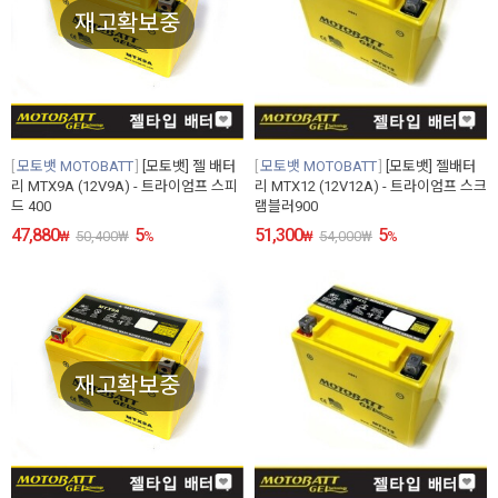
재고확보중
모토뱃 MOTOBATT
[모토뱃] 젤 배터
모토뱃 MOTOBATT
[모토뱃] 젤배터
리 MTX9A (12V9A) - 트라이엄프 스피
리 MTX12 (12V12A) - 트라이엄프 스크
드 400
램블러900
47,880
5
51,300
5
₩
50,400
₩
%
₩
54,000
₩
%
재고확보중