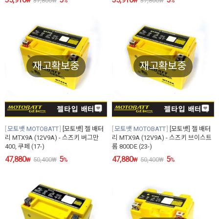
₩
37,800
₩
%
₩
37,800
₩
%
재고확보중
재고확보중
모토뱃 MOTOBATT
[모토뱃] 젤 배터
모토뱃 MOTOBATT
[모토뱃] 젤 배터
리 MTX9A (12V9A) - 스즈키 버그만
리 MTX9A (12V9A) - 스즈키 브이스트
400, 쿠페 (17-)
롬 800DE (23-)
47,880
5
47,880
5
₩
50,400
₩
%
₩
50,400
₩
%