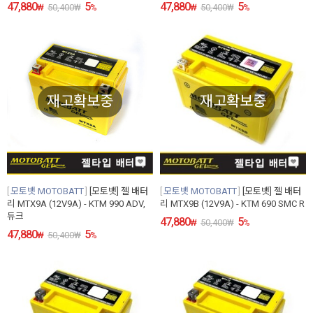
47,880
5
47,880
5
₩
50,400
₩
%
₩
50,400
₩
%
재고확보중
재고확보중
모토뱃 MOTOBATT
[모토뱃] 젤 배터
모토뱃 MOTOBATT
[모토뱃] 젤 배터
리 MTX9A (12V9A) - KTM 990 ADV,
리 MTX9B (12V9A) - KTM 690 SMC R
듀크
47,880
5
₩
50,400
₩
%
47,880
5
₩
50,400
₩
%