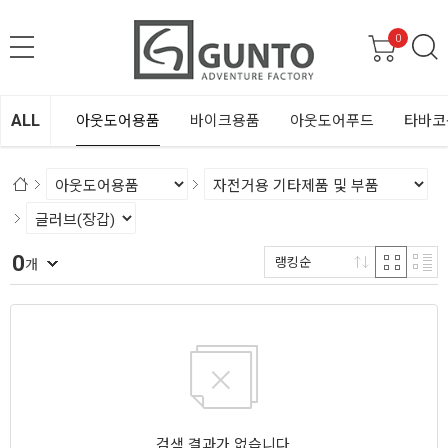
0
ALL
아웃도어용품
바이크용품
아웃도어푸드
타바코
0
랭킹순
개
검색 결과가 없습니다.