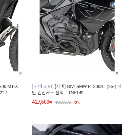
800 MT-X
지비 GIVI
[지비] GIVI BMW R1300RT (26-) 하
227
단 엔진가드 블랙 - TN5149
427,500
5
₩
450,000
₩
%