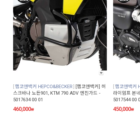
햅코앤백커 HEPCO&BECKER
[햅코앤백커] 허
햅코앤백커 H
스크바나 노든901, KTM 790 ADV 엔진가드 -
라이엄프 본네빌 
5017634 00 01
5017544 00 
460,000
450,000
₩
₩