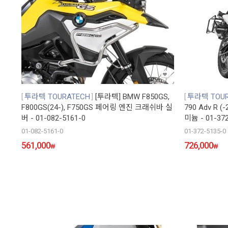
투라텍 TOURATECH
[투라텍] BMW F850GS,
투라텍 TOUR
F800GS(24-), F750GS 페어링 엔진 크래쉬바 실
790 Adv R
버 - 01-082-5161-0
미늄 - 01-372
01-082-5161-0
01-372-5135-0
561,000
726,000
₩
₩