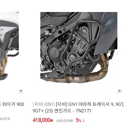
프 타이거 900
지비 GIVI
[지비] GIVI 야마하 트레이서 9, 9GT,
9GT+ (25) 엔진가드 - TN2171
N6418
418,000
5
₩
440,000
₩
%