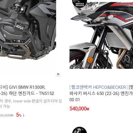
지비] GIVI BMW R1300R,
햅코앤백커 HEPCO&BECKER
[
5-26) 하단 엔진가드 - TN5152
와사키 버시스 650 (22-26) 엔진가드
00 01
S의 경우, lower side 판넬이 설치되어 있
착 가능
540,000
₩
5
00,000
₩
%