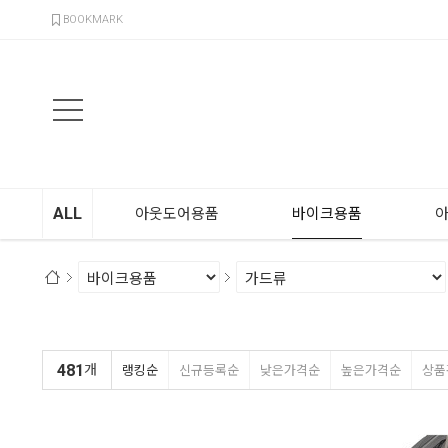
검색
BOOKMARK
ALL
아웃도어용품
바이크용품
481
개
랭킹순
신규등록순
낮은가격순
높은가격순
상품