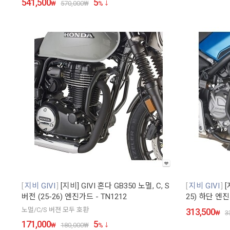
541,500
5
₩
570,000
₩
%
지비 GIVI
[지비] GIVI 혼다 GB350 노멀, C, S
지비 GIVI
[
버전 (25-26) 엔진가드 - TN1212
25) 하단 엔진
노멀/C/S 버젼 모두 호환
313,500
₩
3
171,000
5
₩
180,000
₩
%