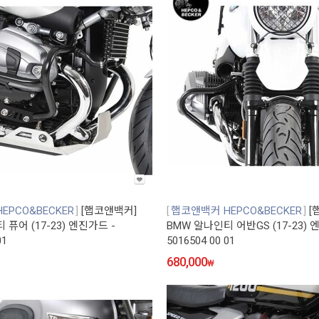
EPCO&BECKER
[햅코앤백커]
햅코앤백커 HEPCO&BECKER
[
퓨어 (17-23) 엔진가드 -
BMW 알나인티 어반GS (17-23) 
01
5016504 00 01
680,000
₩