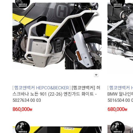
햅코앤백커 HEPCO&BECKER
[햅코앤백커] 허
햅코앤백커 H
스크바나 노든 901 (22-26) 엔진가드 화이트 -
BMW 알나인티 
5027634 00 03
5016504 00 
860,000
680,000
₩
₩