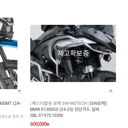
재고확보중
450MT (24-
에스더블유 모텍 SW-MOTECH
[SW모텍]
BMW R1300GS (24-25) 상단가드 실버
SBL.07.975.10300
독립적으로 장착 가
600,000
₩