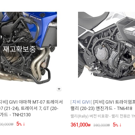
재고확보중
지비] GIVI 야마하 MT-07 트레이서
지비 GIVI
[지비] GIVI 트라이엄
-07 (21-24), 트레이서 7, GT (20-
랠리 (20-23) 엔진가드 - TN6418
가드 - TNH2130
랠리(Rally) 버전 비호환 - 랠리 전용은 T
5
361,000
5
00,000
₩
%
₩
380,000
₩
%