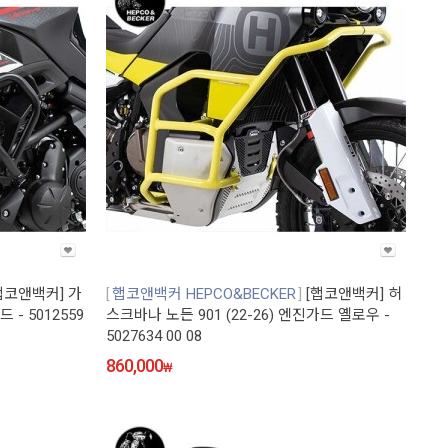
햅코앤백커] 가
햅코앤백커 HEPCO&BECKER
[햅코앤백커] 허
 - 5012559
스크바나 노든 901 (22-26) 엔진가드 옐로우 -
5027634 00 08
860,000
₩