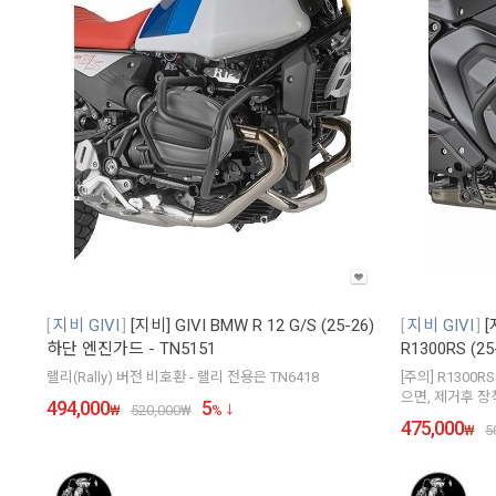
지비 GIVI
[지비] GIVI BMW R 12 G/S (25-26)
지비 GIVI
[
하단 엔진가드 - TN5151
R1300RS (2
랠리(Rally) 버전 비호환 - 랠리 전용은 TN6418
[주의] R1300R
으면, 제거후 장
494,000
5
₩
520,000
₩
%
475,000
₩
5