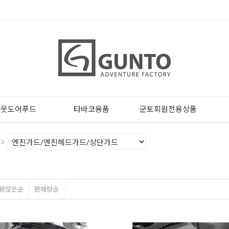
아웃도어푸드
타바코용품
군토회원전용상품
평많은순
판매량순