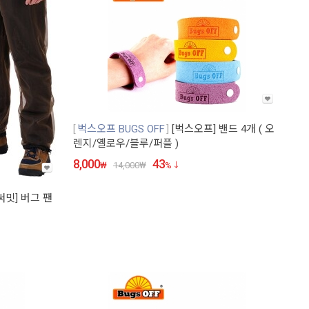
벅스오프 BUGS OFF
[벅스오프] 밴드 4개 ( 오
렌지/옐로우/블루/퍼플 )
8,000
43
₩
14,000
₩
%
써밋] 버그 팬