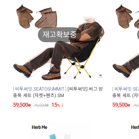
재고확보중
씨투써밋 SEATOSUMMIT
[씨투써밋] 버그 방
씨투써밋 SEA
충복 세트 (자켓+팬츠) SM
충복 세트 (자
59,500
15
59,500
₩
70,000
₩
%
₩
70,