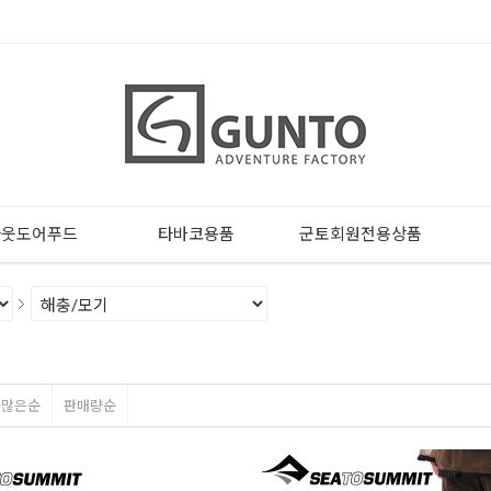
아웃도어푸드
타바코용품
군토회원전용상품
평많은순
판매량순