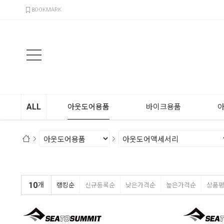
검색
BOOKMARK
ALL
아웃도어용품
바이크용품
10
개
랭킹순
신규등록순
낮은가격순
높은가격순
상품