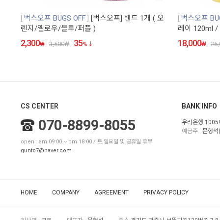
벅스오프 BUGS OFF
[벅스오프] 밴드 1개 ( 오
벅스오프 BUG
렌지/옐로우/블루/퍼플 )
레이 120ml
2,300
35
18,000
₩
3,500
₩
%
₩
25,
CS CENTER
BANK INFO
070-8899-8055
우리은행 10059
예금주 :
문형석(
open : am 09:00 ~ pm 18:00 / 토,일요일 및 공휴일 휴무
gunto7@naver.com
HOME
COMPANY
AGREEMENT
PRIVACY POLICY