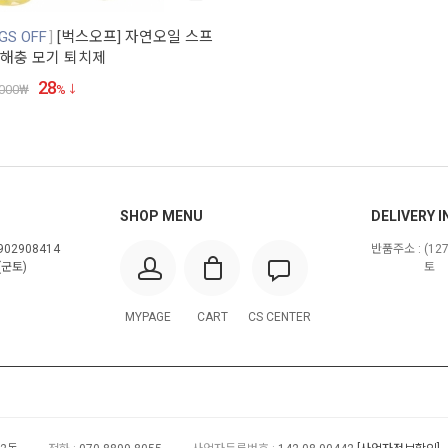
S OFF
[벅스오프] 자연오일 스프
 / 해충 모기 퇴치제
28
000
₩
%
SHOP MENU
DELIVERY I
02908414
반품주소 :
(12
군토)
토
MYPAGE
CART
CS CENTER