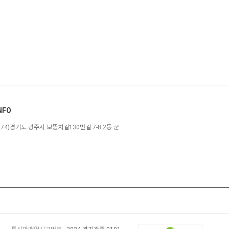
NFO
774)경기도 광주시 보뚱치길130번길 7-8 2동 군