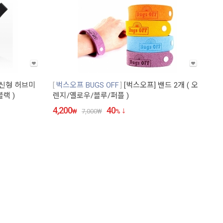
 신형 허브미
벅스오프 BUGS OFF
[벅스오프] 밴드 2개 ( 오
블랙 )
렌지/옐로우/블루/퍼플 )
4,200
40
₩
7,000
₩
%