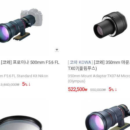
[코와] 프로미나 500mm F5.6 FL
코와 KOWA
[코와] 350mm 마
TX07(올림푸스)
m F5.6 FL Standard Kit Nikon
350mm Mount Adapter TX07-M Micro 
(Olympus)
5
3,840,000
₩
%
522,500
5
₩
550,000
₩
%