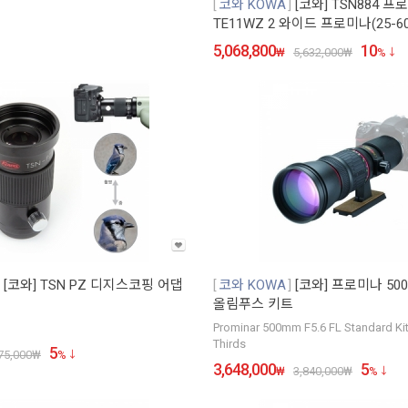
코와 KOWA
[코와] TSN884 프
TE11WZ 2 와이드 프로미나(25-60
5,068,800
10
₩
5,632,000
₩
%
[코와] TSN PZ 디지스코핑 어댑
코와 KOWA
[코와] 프로미나 500m
올림푸스 키트
Prominar 500mm F5.6 FL Standard Kit
Thirds
5
75,000
₩
%
3,648,000
5
₩
3,840,000
₩
%