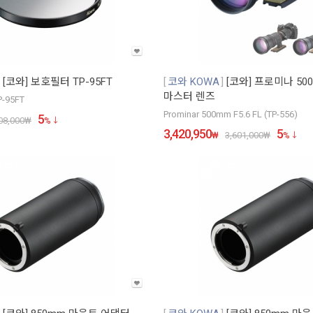
[코와] 보호필터 TP-95FT
코와 KOWA
[코와] 프로미나 500m
마스터 렌즈
TP-95FT
Prominar 500mm F5.6 FL (TP-556)
5
08,000
₩
%
3,420,950
5
₩
3,601,000
₩
%