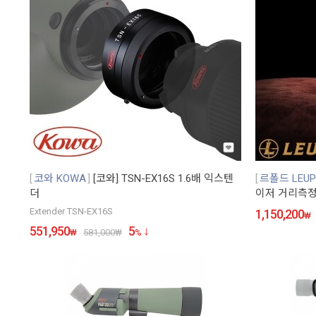
코와 KOWA
[코와] TSN-EX16S 1.6배 익스텐
르폴드 LEUP
더
이저 거리측
Extender TSN-EX16S
1,150,200
₩
551,950
5
₩
581,000
₩
%