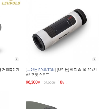
저 거리측정기
브런튼 BRUNTON
[브런튼] 에코 줌 10-30x21
V2 포켓 스코프
96,300
10
₩
107,000
₩
%