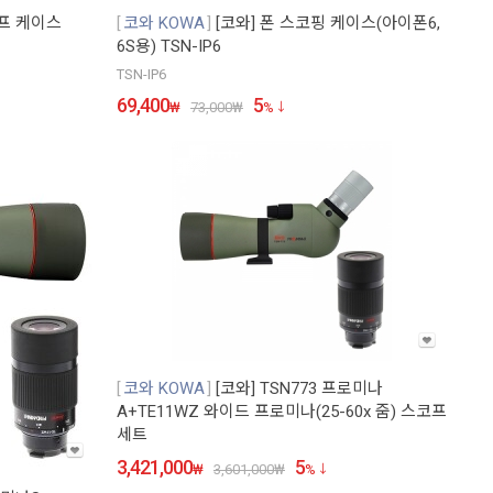
코프 케이스
코와 KOWA
[코와] 폰 스코핑 케이스(아이폰6,
6S용) TSN-IP6
TSN-IP6
69,400
5
₩
73,000
₩
%
코와 KOWA
[코와] TSN773 프로미나
A+TE11WZ 와이드 프로미나(25-60x 줌) 스코프
세트
3,421,000
5
₩
3,601,000
₩
%