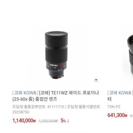
코와 KOWA
[코와] TE11WZ 와이드 프로미나
코와 KOWA
(25-60x 줌) 줌접안 렌즈
터
조달청 물품분류번호: 41111715 / 조달청 물품식별번호:
TSN-PZ
23258753
641,300
₩
6
1,140,000
5
₩
1,200,000
₩
%