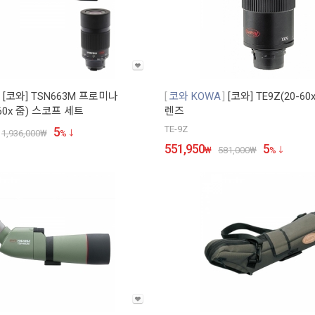
[코와] TSN663M 프로미나
코와 KOWA
[코와] TE9Z(20-6
-60x 줌) 스코프 세트
렌즈
TE-9Z
5
1,936,000
₩
%
551,950
5
₩
581,000
₩
%