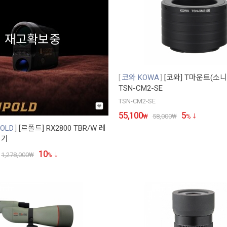
재고확보중
코와 KOWA
[코와] T마운트(소니
TSN-CM2-SE
TSN-CM2-SE
55,100
5
₩
58,000
₩
%
OLD
[르폴드] RX2800 TBR/W 레
정기
10
1,278,000
₩
%