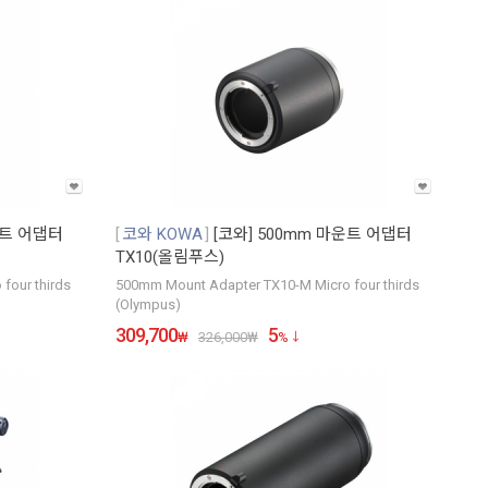
운트 어댑터
코와 KOWA
[코와] 500mm 마운트 어댑터
TX10(올림푸스)
four thirds
500mm Mount Adapter TX10-M Micro four thirds
(Olympus)
309,700
5
₩
326,000
₩
%