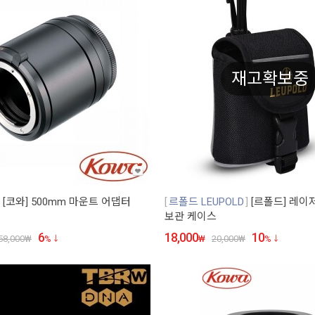
재고확보중
[코와] 500mm 마운트 어댑터
르폴드 LEUPOLD
[르폴드] 레이
보관 케이스
6
18,000
10
58,000
₩
%
₩
20,000
₩
%