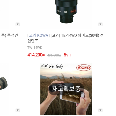
0x 줌) 줌접안
코와 KOWA
[코와] TE-14WD 와이드(30배) 접
안렌즈
TW-14WD
414,200
5
₩
436,000
₩
%
재고확보중