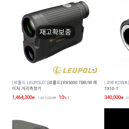
재고확보중
르폴드 LEUPOLD
[르폴드] RX5000 TBR/W 레
코와 KOWA
이저 거리측정기
TX10-T
1,464,300
10
340,000
₩
1,627,000
₩
%
₩
3