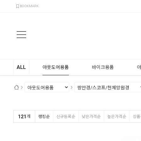
검색
BOOKMARK
ALL
아웃도어용품
바이크용품
121
개
랭킹순
신규등록순
낮은가격순
높은가격순
상품