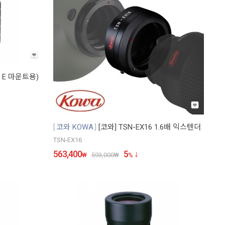
 E 마운트용)
코와 KOWA
[코와] TSN-EX16 1.6배 익스텐더
TSN-EX16
563,400
5
₩
593,000
₩
%