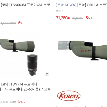
[코와] TSN663M 프로미나A 스코
코와 KOWA
[코와] C661 A 스
C-661
71,250
5
₩
75,000
₩
%
5
1,355,000
₩
%
[코와] TSN774 프로미나
 와이드 프로미나(25-60x 줌) 스코프
5
3,526,000
₩
%