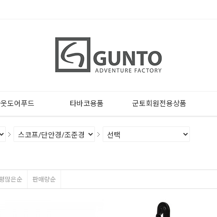
아웃도어푸드
타바코용품
군토회원전용상품
평많은순
판매량순