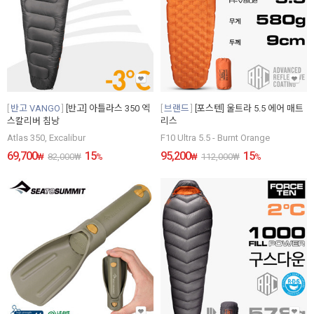
반고 VANGO
[반고] 아틀라스 350 엑
브랜드
[포스텐] 울트라 5.5 에어 매트
스칼리버 침낭
리스
Atlas 350, Excalibur
F10 Ultra 5.5 - Burnt Orange
69,700
15
95,200
15
₩
82,000
₩
%
₩
112,000
₩
%