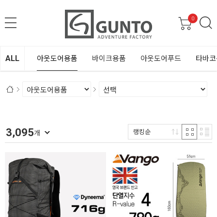
0
ALL
아웃도어용품
바이크용품
아웃도어푸드
타바코
3,095
랭킹순
개