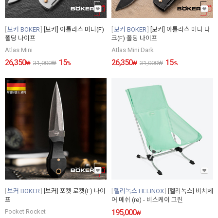
보커 BOKER
[보커] 아틀라스 미니(F)
보커 BOKER
[보커] 아틀라스 미니 다
폴딩 나이프
크(F) 폴딩 나이프
Atlas Mini
Atlas Mini Dark
26,350
15
26,350
15
₩
31,000
₩
%
₩
31,000
₩
%
보커 BOKER
[보커] 포켓 로켓(F) 나이
헬리녹스 HELINOX
[헬리녹스] 비치체
프
어 메쉬 (re) - 비스케이 그린
Pocket Rocket
195,000
₩