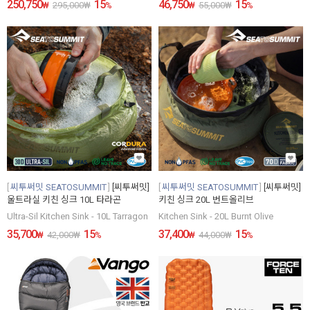
250,750
15
46,750
15
₩
295,000
₩
%
₩
55,000
₩
%
씨투써밋 SEATOSUMMIT
[씨투써밋]
씨투써밋 SEATOSUMMIT
[씨투써밋]
울트라실 키친 싱크 10L 타라곤
키친 싱크 20L 번트올리브
Ultra-Sil Kitchen Sink - 10L Tarragon
Kitchen Sink - 20L Burnt Olive
35,700
15
37,400
15
₩
42,000
₩
%
₩
44,000
₩
%