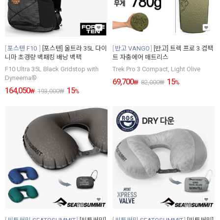
포스텐 F10
[포스텐] 울트라 35L 다이
반고 VANGO
[반고] 트렉 프로 3 컴팩
니마 초경량 백패킹 배낭 백팩
트 자충에어 매트리스
F10 Ultra 35L Black Gridstop with
Trek Pro 3 Compact, Light Olive
Dyneema®
69,700
15
₩
82,000
₩
%
164,050
15
₩
193,000
₩
%