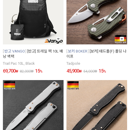
반고 VANGO
[반고] 트레일 팩 10L 배
보커 BOKER
[보커] 태드폴(F) 폴딩 나
낭 백팩
이프
Trail Pac 10L, Black
Tadpole
69,700
15
45,900
15
₩
82,000
₩
%
₩
54,000
₩
%