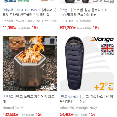
씨투써밋 SEATOSUMMIT
[씨투써밋]
브랜드
[포스텐] 침낭 울트라 150
포켓 트라월 번트올리브 백패킹 삽
1000필파워 구스다운 침낭
Pocket Trowel - One Size Burnt Olive
F10 Ultra 150 Smoke
11,050
15
537,200
15
₩
13,000
₩
%
₩
632,000
₩
%
브랜드
[반고] 노마드 파이어 핏 화로
반고 VANGO
[반고] 아틀라스 250 미
대
드나잇네이비 침낭
Nomad Fire Pit
Atlas 250, Midnight Navy
132,600
15
54,400
15
₩
156,000
₩
%
₩
64,000
₩
%