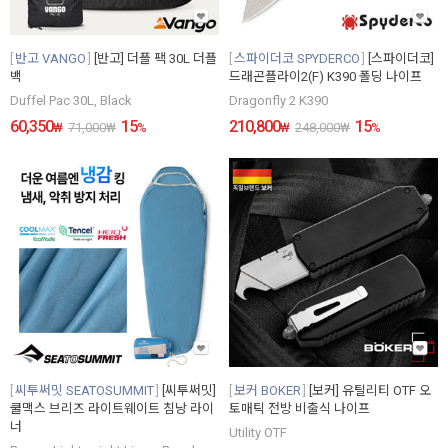
반고 VANGO
[반고] 더플 팩 30L 더플
스파이더코 SPYDERCO
[스파이더코]
백
드래곤플라이2(F) K390 폴딩 나이프
Duffel Pac 30L, Black
Dragonfly 2 K390
60,350
15
210,800
15
₩
71,000
₩
%
₩
248,000
₩
%
씨투써밋 SEATOSUMMIT
[씨투써밋]
보커 BOKER
[보커] 유틸리티 OTF 오
쿨맥스 브리즈 라이트웨이트 침낭 라이
토매틱 전방 비출식 나이프
너
Utility OTF