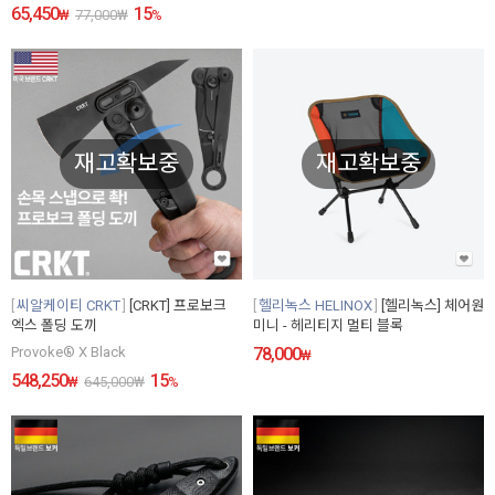
65,450
15
₩
77,000
₩
%
재고확보중
재고확보중
씨알케이티 CRKT
[CRKT] 프로보크
헬리녹스 HELINOX
[헬리녹스] 체어원
엑스 폴딩 도끼
미니 - 헤리티지 멀티 블록
Provoke® X Black
78,000
₩
548,250
15
₩
645,000
₩
%