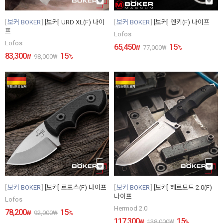
보커 BOKER
[보커] URD XL(F) 나이
보커 BOKER
[보커] 엔키(F) 나이프
프
Lofos
Lofos
65,450
15
₩
77,000
₩
%
83,300
15
₩
98,000
₩
%
보커 BOKER
[보커] 로포스(F) 나이프
보커 BOKER
[보커] 헤르모드 2.0(F)
나이프
Lofos
Hermod 2.0
78,200
15
₩
92,000
₩
%
117,300
15
₩
138,000
₩
%