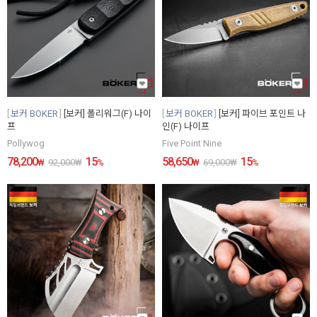
보커 BOKER
[보커] 폴리워그(F) 나이
보커 BOKER
[보커] 파이브 포인트 나
프
인(F) 나이프
Pollywog
Five Point Nine
78,200
15
58,650
15
₩
92,000
₩
%
₩
69,000
₩
%