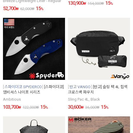
Breeze Lightweight Liner - Regular
130,900
15
₩
154,000
₩
%
52,700
15
₩
62,000
₩
%
스파이더코 SPYDERCO
[스파이더코]
반고 VANGO
[반고] 슬링 팩 4L 힙색
앰비셔스 나이프 시리즈
크로스백 파우치
Ambitious
Sling Pac 4L, Black
103,700
15
30,600
15
₩
122,000
₩
%
₩
36,000
₩
%