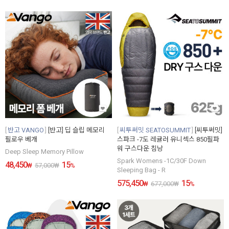
반고 VANGO
[반고] 딥 슬립 메모리
씨투써밋 SEATOSUMMIT
[씨투써밋]
필로우 베개
스파크 -7도 레귤러 유니섹스 850필파
워 구스다운 침낭
Deep Sleep Memory Pillow
Spark Womens -1C/30F Down
48,450
15
₩
57,000
₩
%
Sleeping Bag - R
575,450
15
₩
677,000
₩
%