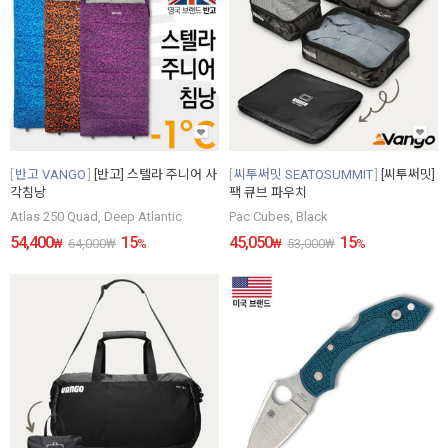
반고 VANGO
[반고] 스텔라 주니어 사
씨투써밋 SEATOSUMMIT
[씨투써밋]
각침낭
팩 큐브 파우치
Atlas 250 Quad, Deep Atlantic
Pac Cubes, Black
54,400
15
45,050
15
₩
64,000
₩
%
₩
53,000
₩
%