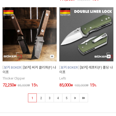
보커 BOKER
[보커] 씨커 클리퍼(F) 나
보커 BOKER
[보커] 레프티(F) 폴딩 나
이프
이프
Thicker Clipper
Lefti
72,250
15
85,000
15
₩
85,000
₩
%
₩
100,000
₩
%
1
2
3
4
5