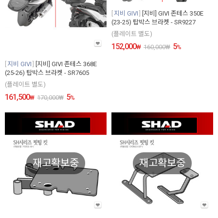
지비 GIVI
[지비] GIVI 존테스 350E
(23-25) 탑박스 브라켓 - SR9227
(플레이트 별도)
152,000
5
₩
160,000
₩
%
지비 GIVI
[지비] GIVI 존테스 368E
(25-26) 탑박스 브라켓 - SR7605
(플레이트 별도)
161,500
5
₩
170,000
₩
%
재고확보중
재고확보중