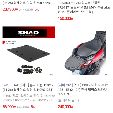
(22-25) 탑케이스 핏팅 킷 Y0TX52ST
125/360 (21-24) 탑박스 브라켓 -
SR6117 (모노락 M5M, M6M 혹은 모노
203,300
5
₩
214,000
₩
%
키 M5 플레이트 별도구입)
150,000
₩
샤드 SHAD
[샤드] 혼다 비전 110/125
지비 GIVI
[지비] GIVI 야마하 N-Max
(11-26) 탑케이스 핏팅 킷 H0VS12ST
125-155 (21-24) 전용 탑박스 브라켓 -
SR2153
SHAD(샤드) 탑케이스 핏팅 킷 HONDA
VISION110/125 '11~'26 H0VS12ST
(플레이트 별도)
58,900
5
240,000
₩
62,000
₩
%
₩