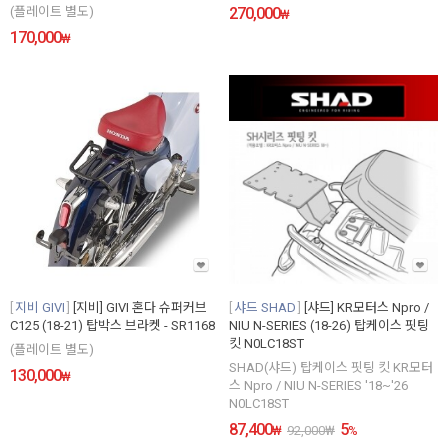
(플레이트 별도)
270,000
₩
170,000
₩
지비 GIVI
[지비] GIVI 혼다 슈퍼커브
샤드 SHAD
[샤드] KR모터스 Npro /
C125 (18-21) 탑박스 브라켓 - SR1168
NIU N-SERIES (18-26) 탑케이스 핏팅
킷 N0LC18ST
(플레이트 별도)
SHAD(샤드) 탑케이스 핏팅 킷 KR모터
130,000
₩
스 Npro / NIU N-SERIES '18~'26
N0LC18ST
87,400
5
₩
92,000
₩
%