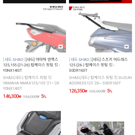
샤드 SHAD
[샤드] 야마하 엔맥스
샤드 SHAD
[샤드] 스즈키 어드레스
125,155 (21-26) 탑케이스 핏팅 킷 -
125 (26-) 탑케이스 핏팅 킷 -
Y0NX14IST
S0DR16ST
SHAD(샤드) 탑케이스 피팅 킷
SHAD(샤드) 탑케이스 핏팅 킷 SUZUKI
YAMAHA NMAX125/155 '21~'26
ADDRESS125 '26~ S0DR16ST
Y0NX14IST
126,350
5
₩
133,000
₩
%
146,300
5
₩
154,000
₩
%