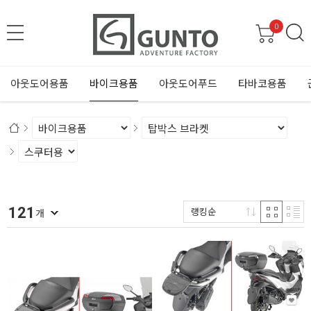
0
아웃도어용품
바이크용품
아웃도어푸드
타바코용품
121
랭킹순
개