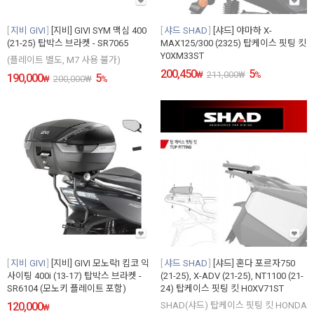
지비 GIVI
[지비] GIVI SYM 맥심 400
샤드 SHAD
[샤드] 야마하 X-
(21-25) 탑박스 브라켓 - SR7065
MAX125/300 (2325) 탑케이스 핏팅 킷
Y0XM33ST
(플레이트 별도, M7 사용 불가)
200,450
5
₩
211,000
₩
%
190,000
5
₩
200,000
₩
%
지비 GIVI
[지비] GIVI 모노락I 킴코 익
샤드 SHAD
[샤드] 혼다 포르자750
사이팅 400i (13-17) 탑박스 브라켓 -
(21-25), X-ADV (21-25), NT1100 (21-
SR6104 (모노키 플레이트 포함)
24) 탑케이스 핏팅 킷 H0XV71ST
120,000
SHAD(샤드) 탑케이스 핏팅 킷 HONDA
₩