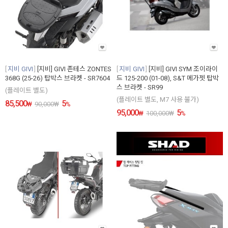
지비 GIVI
[지비] GIVI 존테스 ZONTES
지비 GIVI
[지비] GIVI SYM 조이라이
368G (25-26) 탑박스 브라켓 - SR7604
드 125-200 (01-08), S&T 메가젯 탑박
스 브라켓 - SR99
(플레이트 별도)
(플레이트 별도, M7 사용 불가)
85,500
5
₩
90,000
₩
%
95,000
5
₩
100,000
₩
%