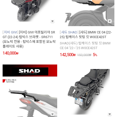
지비 GIVI
[지비] GIVI 아프릴리아 SR
샤드 SHAD
[샤드] BMW CE 04 (22-
GT (22-24) 탑박스 브라켓 - SR6711
25) 탑케이스 핏팅 킷 W0CE42ST
(모노락 전용 - 탑박스에 포함된 모노락
SHAD(샤드) 탑케이스 핏팅 킷 BMW
플레이트 사용)
CE 04 '22~'25 W0CE42ST
140,000
₩
142,500
5
₩
150,000
₩
%