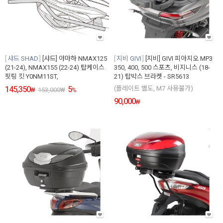
샤드 SHAD
[샤드] 야마하 NMAX125
지비 GIVI
[지비] GIVI 피아지오 MP3
(21-24), NMAX155 (22-24) 탑케이스
350, 400, 500 스포츠, 비지니스 (18-
핏팅 킷 Y0NM11ST,
21) 탑박스 브라켓 - SR5613
145,350
5
(플레이트 별도, M7 사용불가)
₩
153,000
₩
%
90,000
₩