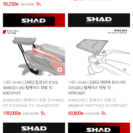
90,250
5
₩
95,000
₩
%
샤드 SHAD
[샤드] 킴코 DT X125,
샤드 SHAD
[샤드] 야마하 트리시티
X360 (21-26) 탑케이스 피팅 킷 -
125 (26-) 탑케이스 핏팅 킷 -
K0DT31ST
Y0TR16ST
SHAD(샤드) 탑케이스 핏팅 킷 KYMCO
SHAD(샤드) 탑케이스 피팅 킷
DT X125/X360 '21~'26 K0DT31ST
YAMAHA TRICITY125 '26 Y0TR16ST
190,000
5
60,800
5
₩
200,000
₩
%
₩
64,000
₩
%