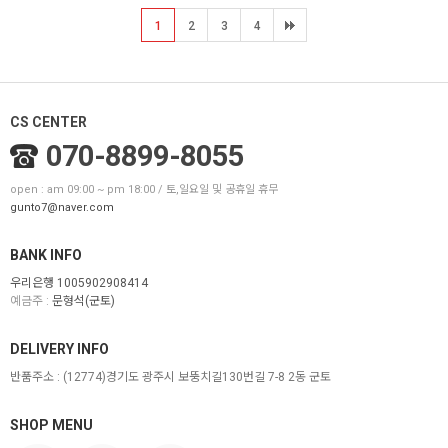
1
2
3
4
CS CENTER
070-8899-8055
open : am 09:00 ~ pm 18:00 / 토,일요일 및 공휴일 휴무
gunto7@naver.com
BANK INFO
우리은행 1005902908414
예금주 :
문형석(군토)
DELIVERY INFO
반품주소 :
(12774)경기도 광주시 보뚱치길130번길 7-8 2동 군토
SHOP MENU