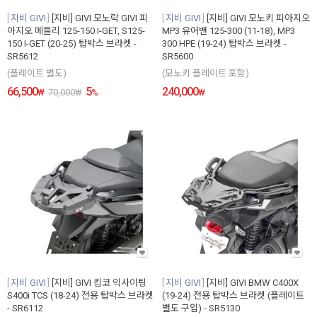
지비 GIVI
[지비] GIVI 모노락 GIVI 피
지비 GIVI
[지비] GIVI 모노키 피아지오
아지오 메들리 125-150 I-GET, S125-
MP3 유어밴 125-300 (11-18), MP3
150 I-GET (20-25) 탑박스 브라켓 -
300 HPE (19-24) 탑박스 브라켓 -
SR5612
SR5600
(플레이트 별도)
(모노키 플레이트 포함)
66,500
5
240,000
₩
70,000
₩
%
₩
지비 GIVI
[지비] GIVI 킴코 익사이팅
지비 GIVI
[지비] GIVI BMW C400X
S400i TCS (18-24) 전용 탑박스 브라켓
(19-24) 전용 탑박스 브라켓 (플레이트
- SR6112
별도 구입) - SR5130