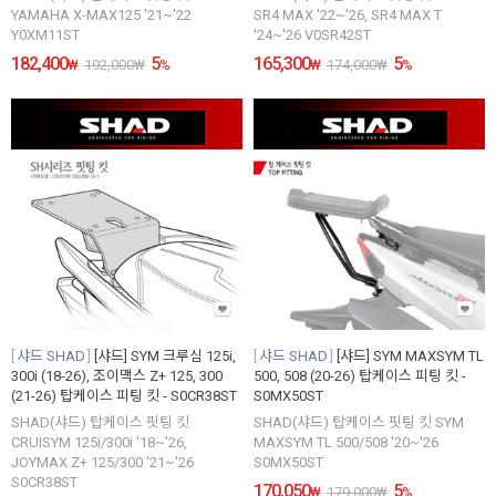
YAMAHA X-MAX125 '21~'22
SR4 MAX '22~'26, SR4 MAX T
Y0XM11ST
'24~'26 V0SR42ST
182,400
5
165,300
5
₩
192,000
₩
%
₩
174,000
₩
%
샤드 SHAD
[샤드] SYM 크루심 125i,
샤드 SHAD
[샤드] SYM MAXSYM TL
300i (18-26), 조이맥스 Z+ 125, 300
500, 508 (20-26) 탑케이스 피팅 킷 -
(21-26) 탑케이스 피팅 킷 - S0CR38ST
S0MX50ST
SHAD(샤드) 탑케이스 핏팅 킷
SHAD(샤드) 탑케이스 핏팅 킷 SYM
CRUISYM 125i/300i '18~'26,
MAXSYM TL 500/508 '20~'26
JOYMAX Z+ 125/300 '21~'26
S0MX50ST
S0CR38ST
170,050
5
₩
179,000
₩
%