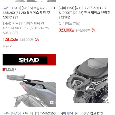
샤드 SHAD
[샤드] 아프릴리아 SR GT
지비 GIVI
[지비] GIVI 스즈키 GSX
125/200 (21-25) 탑케이스 핏팅 킷
S1000GT (22-26) 전용 탑박스 브라켓 -
A0SR12ST
3121FZ
SHAD(샤드) 탑케이스 핏팅 킷
(플레이트 별도)
APRILIA SR GT 125/200 '21~'25
323,000
5
₩
340,000
₩
%
A0SR12ST
128,250
5
₩
135,000
₩
%
리뷰
7
샤드 SHAD
[샤드] 야마하 T-MAX560
지비 GIVI
[지비] GIVI 킴코 DTX