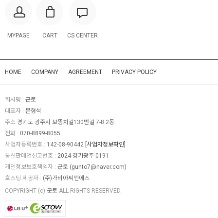
MYPAGE
CART
CS CENTER
HOME
COMPANY
AGREEMENT
PRIVACY POLICY
회사명 :
군토
대표자 :
문형석
주소
경기도 광주시 보뚱치길130번길 7-8 2동
전화 :
070-8899-8055
사업자등록번호 :
142-08-90442
[사업자정보확인]
통신판매업신고번호 :
2024-경기광주-0191
개인정보보호책임자 :
군토 (
gunto7@naver.com
)
호스팅 제공자 :
(주)가비아씨엔에스
COPYRIGHT (c)
군토
ALL RIGHTS RESERVED.