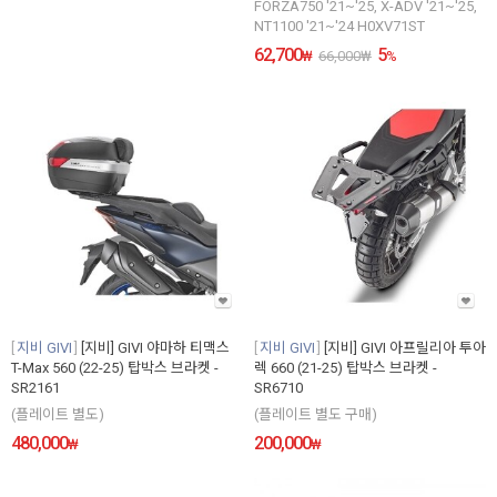
FORZA750 '21~'25, X-ADV '21~'25,
NT1100 '21~'24 H0XV71ST
62,700
5
₩
66,000
₩
%
지비 GIVI
[지비] GIVI 야마하 티맥스
지비 GIVI
[지비] GIVI 아프릴리아 투아
T-Max 560 (22-25) 탑박스 브라켓 -
렉 660 (21-25) 탑박스 브라켓 -
SR2161
SR6710
(플레이트 별도)
(플레이트 별도 구매)
480,000
200,000
₩
₩