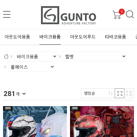
0
아웃도어용품
바이크용품
아웃도어푸드
타바코용품
281
랭킹순
개