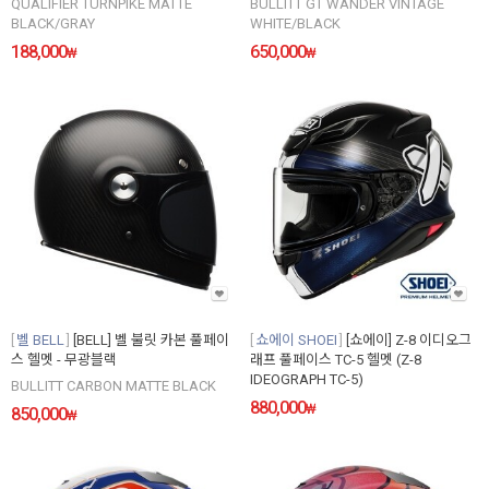
QUALIFIER TURNPIKE MATTE
BULLITT GT WANDER VINTAGE
BLACK/GRAY
WHITE/BLACK
188,000
650,000
₩
₩
벨 BELL
[BELL] 벨 불릿 카본 풀페이
쇼에이 SHOEI
[쇼에이] Z-8 이디오그
스 헬멧 - 무광블랙
래프 풀페이스 TC-5 헬멧 (Z-8
IDEOGRAPH TC-5)
BULLITT CARBON MATTE BLACK
880,000
₩
850,000
₩