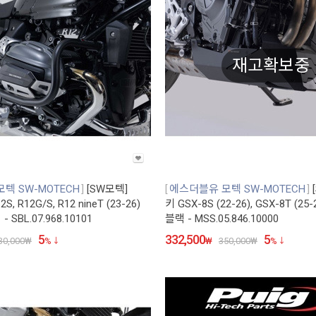
재고확보중
텍 SW-MOTECH
[SW모텍]
에스더블유 모텍 SW-MOTECH
S, R12G/S, R12 nineT (23-26)
키 GSX-8S (22-26), GSX-8T (2
SBL.07.968.10101
블랙 - MSS.05.846.10000
5
332,500
5
30,000
₩
%
₩
350,000
₩
%