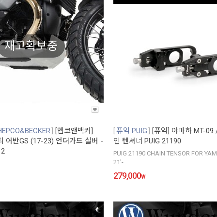
재고확보중
EPCO&BECKER
[햅코앤백커]
퓨익 PUIG
[퓨익] 야마하 MT-09 /
 어반GS (17-23) 언더가드 실버 -
인 텐셔너 PUIG 21190
12
PUIG 21190 CHAIN TENSOR FOR YA
21'-
279,000
₩