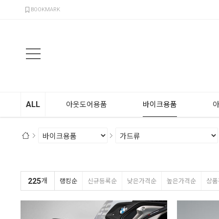
검색
BOOKMARK
ALL
아웃도어용품
바이크용품
225
개
랭킹순
신규등록순
낮은가격순
높은가격순
상품