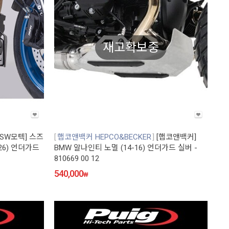
재고확보중
[SW모텍] 스즈
햅코앤백커 HEPCO&BECKER
[햅코앤백커]
5-26) 언더가드
BMW 알나인티 노멀 (14-16) 언더가드 실버 -
810669 00 12
540,000
₩