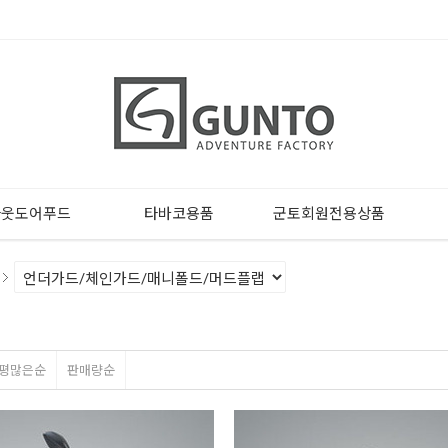
아웃도어푸드
타바코용품
군토회원전용상품
평많은순
판매량순