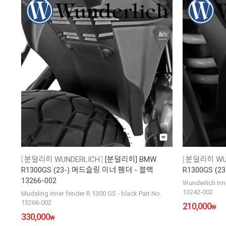
분덜리히 WUNDERLICH
[분덜리히] BMW
분덜리히 WUN
R1300GS (23-) 머드슬링 이너 휀더 - 블랙
R1300GS (2
13266-002
Wunderlich Inn
13242-002
Mudsling inner fender R 1300 GS - black Part No.
13266-002
210,000
₩
330,000
₩