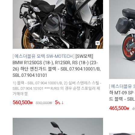
에스더블유 모텍 SW-MOTECH
[SW모텍]
BMW R1250GS (18-), R1250R, RS (18-) (23-
26) 하단 엔진가드 블랙 - SBL.07.904.10001/B,
SBL.07.904.10101
1) 블랙 - SBL.07.904.10001/B, 2) 실버 스텐레스 스틸 -
에스더블유 모
SBL.07.904.10101 *** R/RS 의 경우 순정 스포일러 제
하 MT-09 SP 
거해야 함
드 블랙 - SBL.
560,500
5
₩
590,000
₩
%
465,500
₩
4