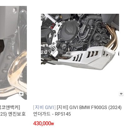
햅코앤백커]
지비 GIVI
[지비] GIVI BMW F900GS (2024)
2025) 엔진보호
언더가드 - RP5145
430,000
₩