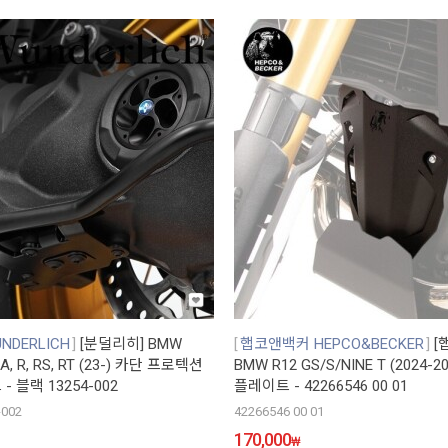
DERLICH
[분덜리히] BMW
햅코앤백커 HEPCO&BECKER
[
A, R, RS, RT (23-) 카단 프로텍션
BMW R12 GS/S/NINE T (2024-
 블랙 13254-002
플레이트 - 42266546 00 01
-002
42266546 00 01
170,000
₩