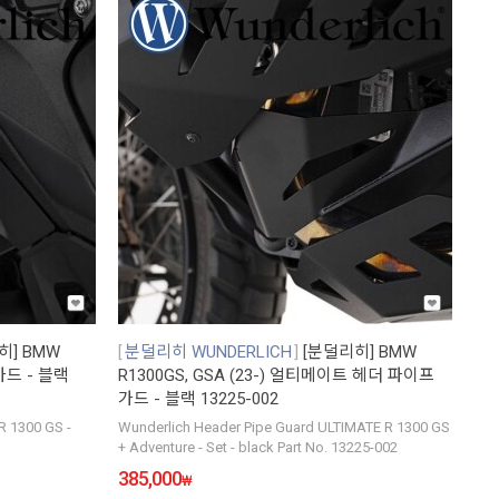
히] BMW
분덜리히 WUNDERLICH
[분덜리히] BMW
가드 - 블랙
R1300GS, GSA (23-) 얼티메이트 헤더 파이프
가드 - 블랙 13225-002
R 1300 GS -
Wunderlich Header Pipe Guard ULTIMATE R 1300 GS
+ Adventure - Set - black Part No. 13225-002
385,000
₩