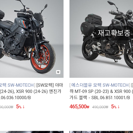
재고확보중
텍 SW-MOTECH
[SW모텍] 야마
에스더블유 모텍 SW-MOTECH
(24-26), XSR 900 (24-26) 엔진가
하 MT-09 SP (20-23) & XSR 900
06.036.10000/B
가드 블랙 - SBL.06.851.10001/B
5
465,500
5
90,000
₩
%
₩
490,000
₩
%