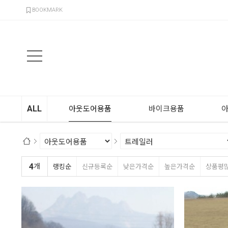
검색
BOOKMARK
ALL
아웃도어용품
바이크용품
4
개
랭킹순
신규등록순
낮은가격순
높은가격순
상품평