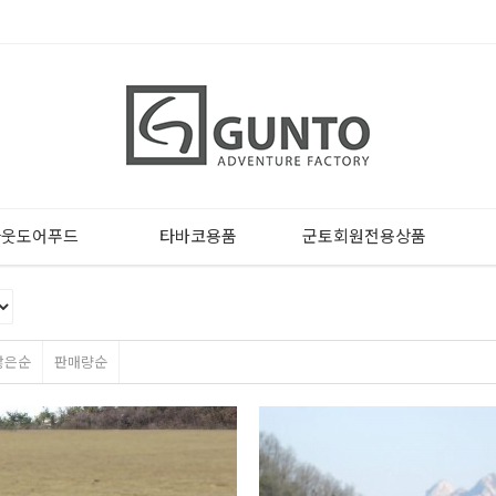
아웃도어푸드
타바코용품
군토회원전용상품
많은순
판매량순