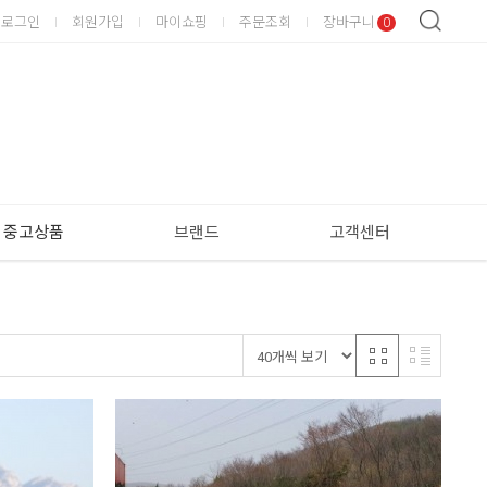
로그인
회원가입
마이쇼핑
주문조회
장바구니
0
중고상품
브랜드
고객센터