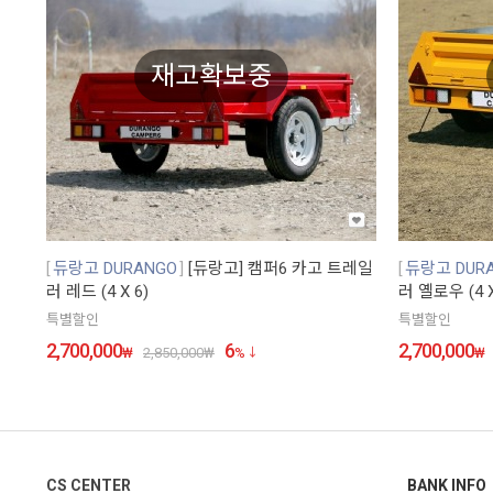
재고확보중
듀랑고 DURANGO
[듀랑고] 캠퍼6 카고 트레일
듀랑고 DUR
러 레드 (4 X 6)
러 옐로우 (4 X
특별할인
특별할인
2,700,000
6
2,700,000
₩
2,850,000
₩
%
₩
CS CENTER
BANK INFO