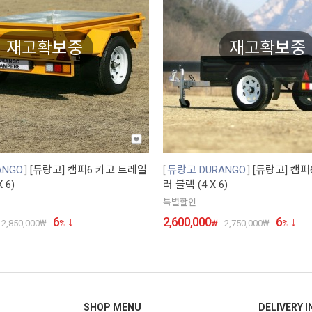
재고확보중
재고확보중
ANGO
[듀랑고] 캠퍼6 카고 트레일
듀랑고 DURANGO
[듀랑고] 캠퍼
 6)
러 블랙 (4 X 6)
특별할인
6
2,600,000
6
2,850,000
₩
%
₩
2,750,000
₩
%
SHOP MENU
DELIVERY I