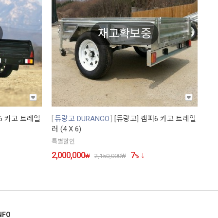
재고확보중
6 카고 트레일
듀랑고 DURANGO
[듀랑고] 캠퍼6 카고 트레일
러 (4 X 6)
특별할인
2,000,000
7
₩
2,150,000
₩
%
NFO