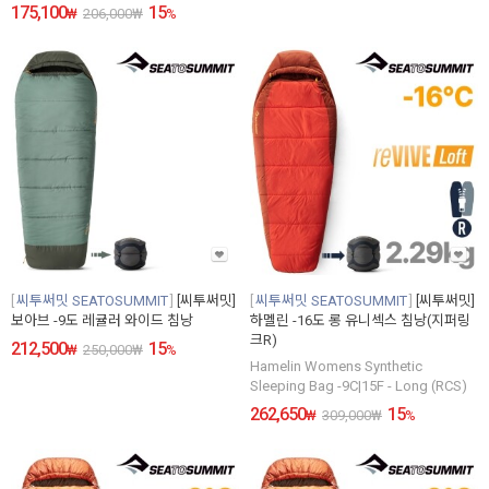
175,100
15
₩
206,000
₩
%
씨투써밋 SEATOSUMMIT
[씨투써밋]
씨투써밋 SEATOSUMMIT
[씨투써밋]
보아브 -9도 레귤러 와이드 침낭
하멜린 -16도 롱 유니섹스 침낭(지퍼링
크R)
212,500
15
₩
250,000
₩
%
Hamelin Womens Synthetic
Sleeping Bag -9C|15F - Long (RCS)
262,650
15
₩
309,000
₩
%