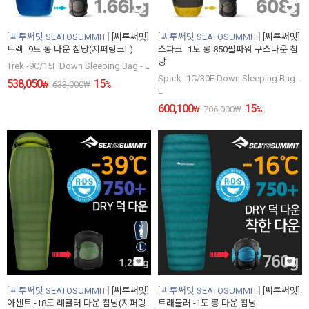
씨투써밋 SEATOSUMMIT
[씨투써밋]
씨투써밋 SEATOSUMMIT
[씨투써밋]
트렉 -9도 롱 다운 침낭(지퍼링크L)
스파크 -1도 롱 850필파워 구스다운 침
낭
Trek -9C/15F Down Sleeping Bag - L
Spark -1C/30F Down Sleeping Bag -
538,050
15
₩
633,000
₩
%
L
600,100
15
₩
706,000
₩
%
씨투써밋 SEATOSUMMIT
[씨투써밋]
씨투써밋 SEATOSUMMIT
[씨투써밋]
아센트 -18도 레귤러 다운 침낭(지퍼링
트래블러 -1도 롱 다운 침낭