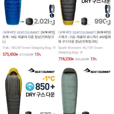
씨투써밋 SEATOSUMMIT
[씨투써밋]
씨투써밋 SEATOSUMMIT
[씨투써밋]
트렉 -18도 레귤러 다운 침낭(지퍼링크
스파크 -15도 레귤러 유니섹스 850필파
L)
워 구스다운 침낭(지퍼링크R)
Trek -18C/0F Down Sleeping Bag - R
Spark Womens -9C/15F Down
Sleeping Bag - R
575,450
15
₩
677,000
₩
%
718,250
15
₩
845,000
₩
%