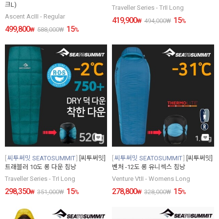
크L)
Traveller Series - TrII Long
Ascent AcIII - Regular
419,900
15
₩
494,000
₩
%
499,800
15
₩
588,000
₩
%
씨투써밋 SEATOSUMMIT
[씨투써밋]
씨투써밋 SEATOSUMMIT
[씨투써밋]
트래블러 10도 롱 다운 침낭
벤처 -12도 롱 유니섹스 침낭
Traveller Series - TrI Long
Venture VtII - Womens Long
298,350
15
278,800
15
₩
351,000
₩
%
₩
328,000
₩
%