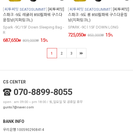
씨투써밋 SEATOSUMMIT
[씨투써밋]
씨투써밋 SEATOSUMMIT
[씨투써밋]
스파크 -9도 레귤러 850필파워 구스다
스파크 -9도 롱 850필파워 구스다운침
운침낭(지퍼링크L)
낭(지퍼링크L)
Spark -9C/15F Down Sleeping Bag -
SPARK -9C l 15F DOWN LONG
R
725,050
15
₩
853,000
₩
%
687,650
15
₩
809,000
₩
%
1
2
3
CS CENTER
070-8899-8055
open : am 09:00 ~ pm 18:00 / 토,일요일 및 공휴일 휴무
gunto7@naver.com
BANK INFO
우리은행 1005902908414