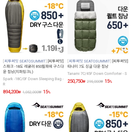
씨투써밋 SEATOSUMMIT
[씨투써밋]
씨투써밋 SEATOSUMMIT
[씨투써밋]
스파크 -18도 레귤러 850필파워 구스다
타나미 7도 싱글 다운 침낭
운 침낭(지퍼링크L)
Tanami 7C/45F Down Comforter - S
Spark -18C/0F Down Sleeping Bag -
250,750
15
₩
295,000
₩
%
R
894,200
15
₩
1,052,000
₩
%