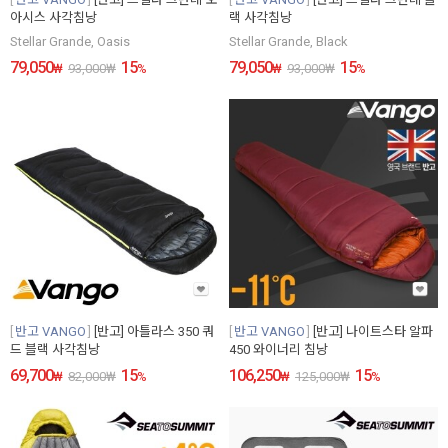
아시스 사각침낭
랙 사각침낭
Stellar Grande, Oasis
Stellar Grande, Black
79,050
15
79,050
15
₩
93,000
₩
%
₩
93,000
₩
%
반고 VANGO
[반고] 아틀라스 350 쿼
반고 VANGO
[반고] 나이트스타 알파
드 블랙 사각침낭
450 와이너리 침낭
69,700
15
106,250
15
₩
82,000
₩
%
₩
125,000
₩
%