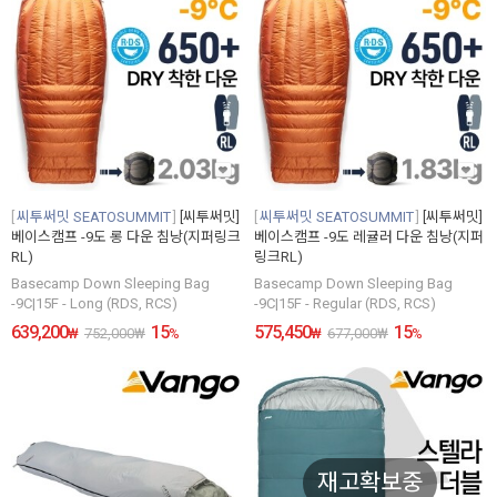
씨투써밋 SEATOSUMMIT
[씨투써밋]
씨투써밋 SEATOSUMMIT
[씨투써밋]
베이스캠프 -9도 롱 다운 침낭(지퍼링크
베이스캠프 -9도 레귤러 다운 침낭(지퍼
RL)
링크RL)
Basecamp Down Sleeping Bag
Basecamp Down Sleeping Bag
-9C|15F - Long (RDS, RCS)
-9C|15F - Regular (RDS, RCS)
639,200
15
575,450
15
₩
752,000
₩
%
₩
677,000
₩
%
재고확보중