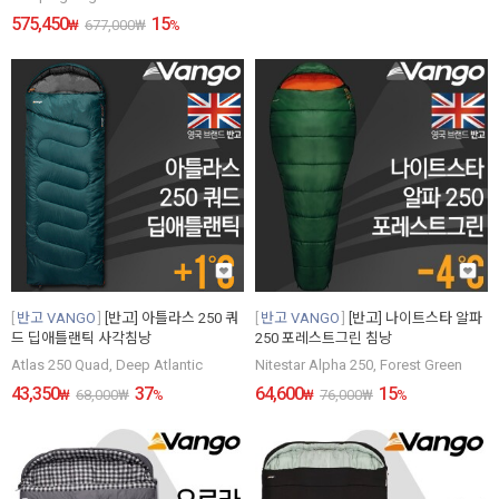
575,450
15
₩
677,000
₩
%
반고 VANGO
[반고] 아틀라스 250 쿼
반고 VANGO
[반고] 나이트스타 알파
드 딥애틀랜틱 사각침낭
250 포레스트그린 침낭
Atlas 250 Quad, Deep Atlantic
Nitestar Alpha 250, Forest Green
43,350
37
64,600
15
₩
68,000
₩
%
₩
76,000
₩
%