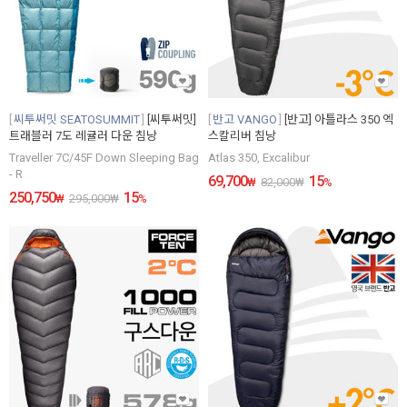
씨투써밋 SEATOSUMMIT
[씨투써밋]
반고 VANGO
[반고] 아틀라스 350 엑
트래블러 7도 레귤러 다운 침낭
스칼리버 침낭
Traveller 7C/45F Down Sleeping Bag
Atlas 350, Excalibur
- R
69,700
15
₩
82,000
₩
%
250,750
15
₩
295,000
₩
%