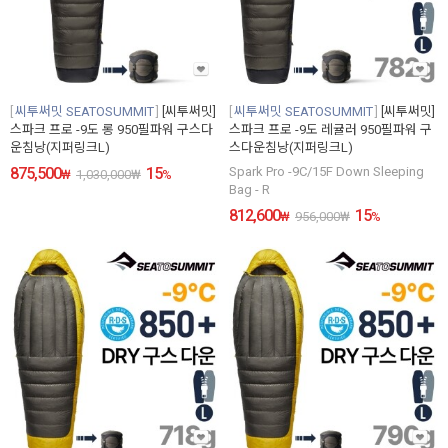
씨투써밋 SEATOSUMMIT
[씨투써밋]
씨투써밋 SEATOSUMMIT
[씨투써밋]
스파크 프로 -9도 롱 950필파워 구스다
스파크 프로 -9도 레귤러 950필파워 구
운침낭(지퍼링크L)
스다운침낭(지퍼링크L)
875,500
15
Spark Pro -9C/15F Down Sleeping
₩
1,030,000
₩
%
Bag - R
812,600
15
₩
956,000
₩
%