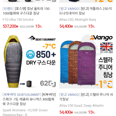
브랜드
[포스텐] 침낭 울트라 150
반고 VANGO
[반고] 아틀라스 250 미
1000필파워 구스다운 침낭
드나잇네이비 침낭
F10 Ultra 150 Smoke
Atlas 250, Midnight Navy
537,200
15
54,400
15
₩
632,000
₩
%
₩
64,000
₩
%
씨투써밋 SEATOSUMMIT
[씨투써밋]
반고 VANGO
[반고] 스텔라 주니어 사
스파크 -7도 레귤러 유니섹스 850필파
각침낭
워 구스다운 침낭
Atlas 250 Quad, Deep Atlantic
Spark Womens -1C/30F Down
54,400
15
₩
64,000
₩
%
Sleeping Bag - R