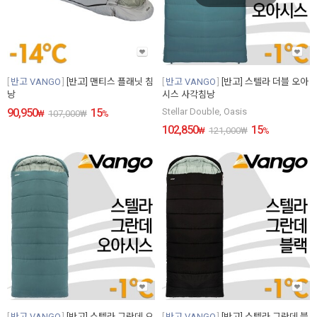
반고 VANGO
[반고] 맨티스 플래닛 침
반고 VANGO
[반고] 스텔라 더블 오아
낭
시스 사각침낭
90,950
15
Stellar Double, Oasis
₩
107,000
₩
%
102,850
15
₩
121,000
₩
%
반고 VANGO
[반고] 스텔라 그란데 오
반고 VANGO
[반고] 스텔라 그란데 블