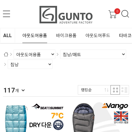
0
ALL
아웃도어용품
바이크용품
아웃도어푸드
타바코
117
랭킹순
개