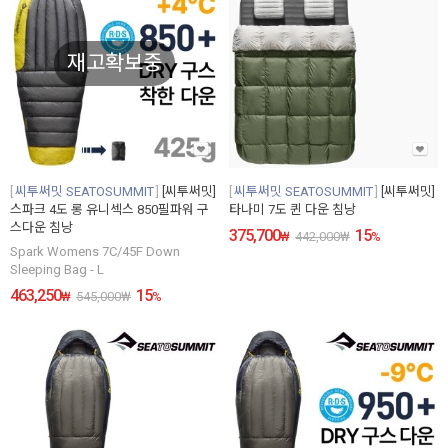
재고확보중
씨투써밋 SEATOSUMMIT
[씨투써밋]
씨투써밋 SEATOSUMMIT
[씨투써밋]
스파크 4도 롱 유니섹스 850필파워 구
타나미 7도 퀸 다운 침낭
스다운 침낭
375,700
15
₩
442,000
₩
%
Spark Womens 7C/45F Down
Sleeping Bag - L
463,250
15
₩
545,000
₩
%