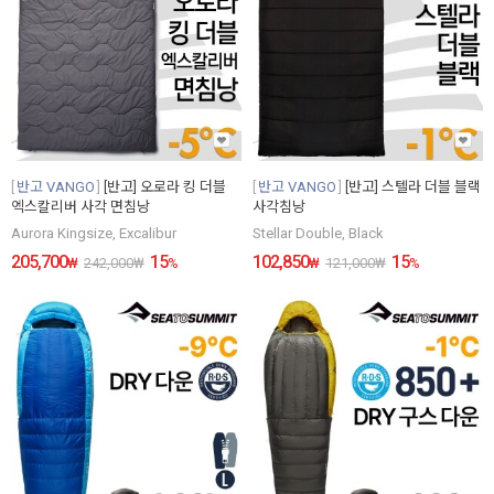
반고 VANGO
[반고] 오로라 킹 더블
반고 VANGO
[반고] 스텔라 더블 블랙
엑스칼리버 사각 면침낭
사각침낭
Aurora Kingsize, Excalibur
Stellar Double, Black
205,700
15
102,850
15
₩
242,000
₩
%
₩
121,000
₩
%