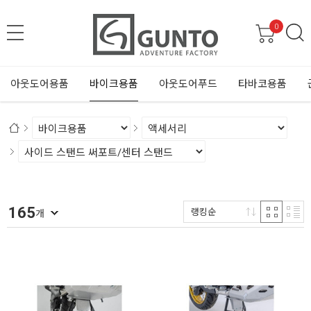
0
아웃도어용품
바이크용품
아웃도어푸드
타바코용품
165
랭킹순
개