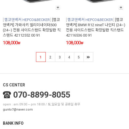
햅코앤백커 HEPCO&BECKER
[햅코
햅코앤백커 HEPCO&BECKER
[햅코
앤백커] 가와사키 엘리미네이터500
앤백커] BMW R12 nineT 나인티 (24~)
(24~) 전용 사이드스탠드 확장발판 킥
전용 사이드스탠드 확장발판 킥스탠드
스탠드 42112552 00 91
42116536 00 91
108,000
108,000
₩
₩
1
2
3
4
5
CS CENTER
070-8899-8055
open : am 09:00 ~ pm 18:00 / 토,일요일 및 공휴일 휴무
gunto7@naver.com
BANK INFO