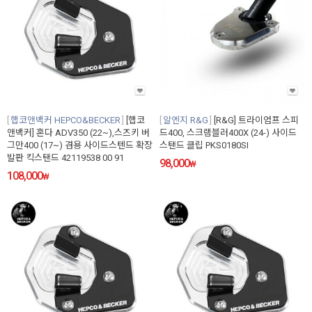
햅코앤백커 HEPCO&BECKER
[햅코
알엔지 R&G
[R&G] 트라이엄프 스피
앤백커] 혼다 ADV350 (22~),스즈키 버
드400, 스크램블러400X (24-) 사이드
그만400 (17~) 겸용 사이드스텐드 확장
스탠드 클립 PKS0180SI
발판 킥스탠드 42119538 00 91
98,000
₩
108,000
₩