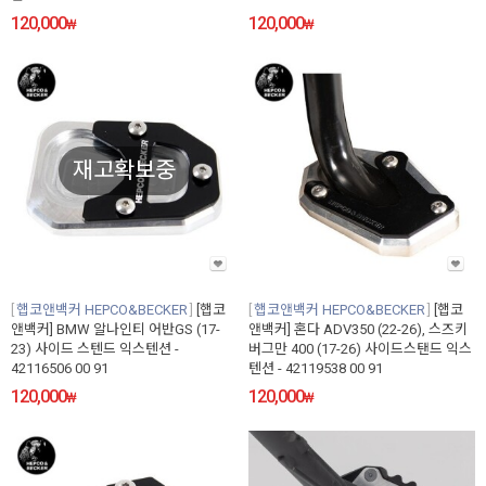
120,000
120,000
₩
₩
재고확보중
햅코앤백커 HEPCO&BECKER
[햅코
햅코앤백커 HEPCO&BECKER
[햅코
앤백커] BMW 알나인티 어반GS (17-
앤백커] 혼다 ADV350 (22-26), 스즈키
23) 사이드 스텐드 익스텐션 -
버그만 400 (17-26) 사이드스탠드 익스
42116506 00 91
텐션 - 42119538 00 91
120,000
120,000
₩
₩