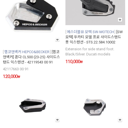
에스더블유 모텍 SW-MOTECH
[SW
모텍] 두카티 모델 프로 사이드스탠드
풋 익스텐션 - STS.22.584.10002
Extension for side stand foot.
햅코앤백커 HEPCO&BECKER
[햅코
Black/Silver. Ducati models
앤백커] 혼다 CL500 (23-25) 사이드스
110,000
₩
탠드 익스텐션 - 42119543 00 91
42117663 00 91
120,000
₩