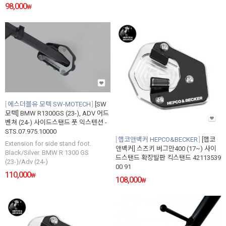
98,000
₩
에스더블유 모텍 SW-MOTECH
[SW
모텍] BMW R1300GS (23-), ADV 어드
벤쳐 (24-) 사이드스탠드 풋 익스텐션 -
STS.07.975.10000
햅코앤백커 HEPCO&BECKER
[햅코
Extension for side stand foot.
앤백커] 스즈키 버그만400 (17~) 사이
Black/Silver. BMW R 1300 GS
드스탠드 확장발판 킥스탠드 42113539
(23-)/Adv (24-)
00 91
110,000
₩
108,000
₩