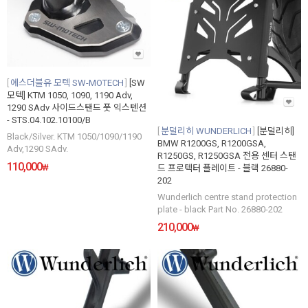
에스더블유 모텍 SW-MOTECH
[SW
모텍] KTM 1050, 1090, 1190 Adv,
1290 SAdv 사이드스탠드 풋 익스텐션
- STS.04.102.10100/B
분덜리히 WUNDERLICH
[분덜리히]
Black/Silver. KTM 1050/1090/1190
BMW R1200GS, R1200GSA,
Adv,1290 SAdv.
R1250GS, R1250GSA 전용 센터 스탠
110,000
₩
드 프로텍터 플레이트 - 블랙 26880-
202
Wunderlich centre stand protection
plate - black Part No. 26880-202
210,000
₩