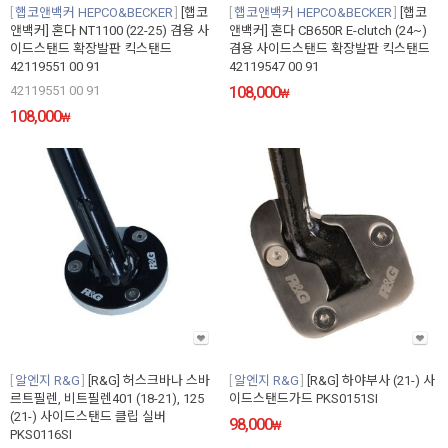
햅코앤백커 HEPCO&BECKER
[햅코
햅코앤백커 HEPCO&BECKER
[햅코
앤백커] 혼다 NT1100 (22-25) 겸용 사
앤백커] 혼다 CB650R E-clutch (24~)
이드스탠드 확장발판 킥스탠드
겸용 사이드스탠드 확장발판 킥스탠드
42119551 00 91
42119547 00 91
42119551 00 91
108,000
₩
108,000
₩
알엔지 R&G
[R&G] 허스크바나 스바
알엔지 R&G
[R&G] 하야부사 (21-) 사
르트필렌, 비트필렌401 (18-21), 125
이드스탠드가드 PKS0151SI
(21-) 사이드스탠드 클립 실버
98,000
₩
PKS0116SI