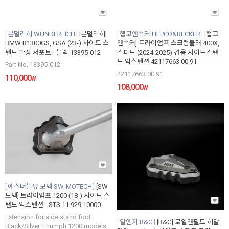
분덜리히 WUNDERLICH
[분덜리히]
햅코앤백커 HEPCO&BECKER
[햅코
BMW R1300GS, GSA (23-) 사이드 스
앤백커] 트라이엄프 스크램블러 400X,
텐드 확장 서포트 - 블랙 13395-012
스피드 (2024-2025) 겸용 사이드스탠
드 익스텐션 42117663 00 91
Part No. 13395-012
42117663 00 91
110,000
₩
108,000
₩
에스더블유 모텍 SW-MOTECH
[SW
모텍] 트라이엄프 1200 (18-) 사이드 스
탠드 익스텐션 - STS.11.929.10000
Extension for side stand foot.
알엔지 R&G
[R&G] 로얄앤필드 히말
Black/Silver. Triumph 1200 models