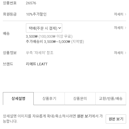
상품번호
26576
회원등급
10%추가할인
자세히
자세히
배송
3,500₩
(100,000₩ 이상 무료)
추가배송비
3,500₩~5,000₩
(지역별)
상품정보
우측 '자세히' 참조
자세히
브랜드
리에뜨 LEATT
상세설명
상품후기
상품문의
교환/반품/
배송
상세설명 이미지를 자유롭게 확대/축소하시려면
원본 보기
에서 가
원본 보기
능합니다.