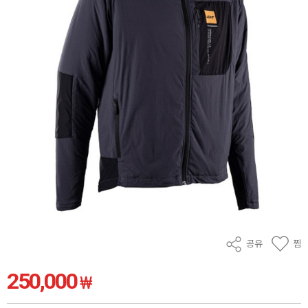
공유
찜
250,000
₩