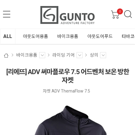
0
ALL
아웃도어용품
바이크용품
아웃도어푸드
타바코
바이크용품
라이딩 기어
상의
[리에뜨] ADV 써마플로우 7.5 어드벤처 보온 방한
자켓
자켓 ADV ThemaFlow 7.5