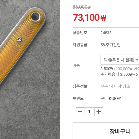
86,000
₩
73,100
₩
상품번호
24832
회원등급
5%추가할인
배송
3,500₩
(100,000₩ 
추가배송비
3,500₩~5
상품정보
우측 '자세히' 참조
브랜드
쿠비 KUBEY
-
+
장바구니