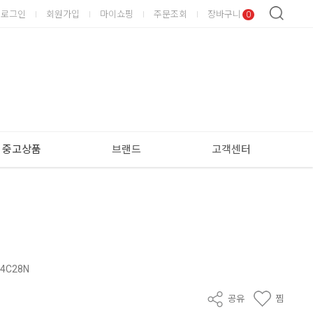
로그인
회원가입
마이쇼핑
주문조회
장바구니
0
중고상품
브랜드
고객센터
 14C28N
공유
찜