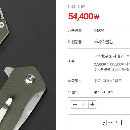
64,000
₩
54,400
₩
상품번호
24829
회원등급
5%추가할인
배송
3,500₩
(100,000₩ 
추가배송비
3,500₩~5
상품정보
우측 '자세히' 참조
브랜드
쿠비 KUBEY
-
+
장바구니