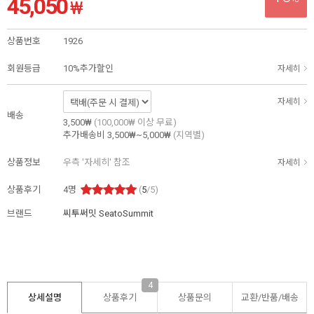
45,050
₩
상품번호
1926
회원등급
10%추가할인
자세히
자세히
배송
3,500₩
(100,000₩ 이상 무료)
추가배송비
3,500₩~5,000₩
(지역별)
상품정보
우측 '자세히' 참조
자세히
상품후기
4
명
(
5
/5)
브랜드
씨투써밋 SeatoSummit
4
상세설명
상품후기
상품문의
교환/반품/
배송