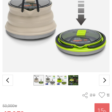
공유
찜
53,000
₩
15
%