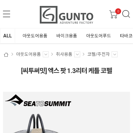
0
ALL
아웃도어용품
바이크용품
아웃도어푸드
타바코
아웃도어용품
취사용품
코펠/주전자
[씨투써밋] 엑스 팟 1.3리터 케틀 코펠