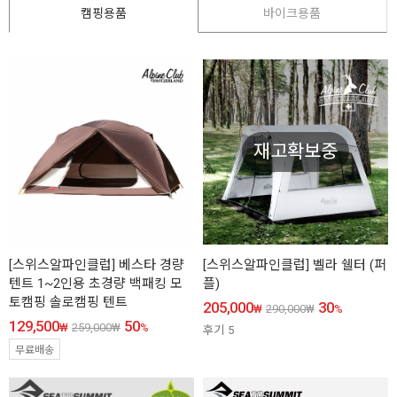
캠핑용품
바이크용품
재고확보중
[스위스알파인클럽] 베스타 경량
[스위스알파인클럽] 벨라 쉘터 (퍼
텐트 1~2인용 초경량 백패킹 모
플)
토캠핑 솔로캠핑 텐트
205,000
30
₩
290,000
₩
%
129,500
50
₩
259,000
₩
%
후기
5
무료배송