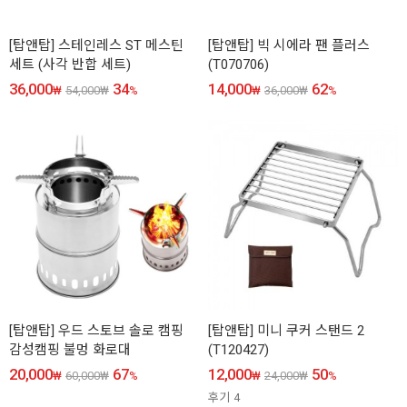
[탑앤탑] 스테인레스 ST 메스틴
[탑앤탑] 빅 시에라 팬 플러스
세트 (사각 반합 세트)
(T070706)
36,000
34
14,000
62
₩
54,000
₩
%
₩
36,000
₩
%
[탑앤탑] 우드 스토브 솔로 캠핑
[탑앤탑] 미니 쿠커 스탠드 2
감성캠핑 불멍 화로대
(T120427)
20,000
67
12,000
50
₩
60,000
₩
%
₩
24,000
₩
%
후기
4