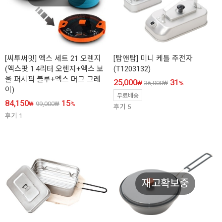
[씨투써밋] 엑스 세트 21 오렌지
[탑앤탑] 미니 케틀 주전자
(엑스팟 1.4리터 오렌지+엑스 보
(T1203132)
울 퍼시픽 블루+엑스 머그 그레
25,000
31
₩
36,000
₩
%
이)
무료배송
84,150
15
₩
99,000
₩
%
후기
5
후기
1
재고확보중