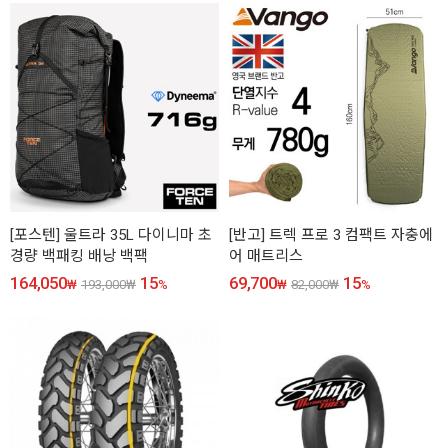
[포스텐] 울트라 35L 다이니마 초
[반고] 트렉 프로 3 컴팩트 자충에
경량 백패킹 배낭 백팩
어 매트리스
164,050
15
69,700
15
₩
193,000
₩
%
₩
82,000
₩
%