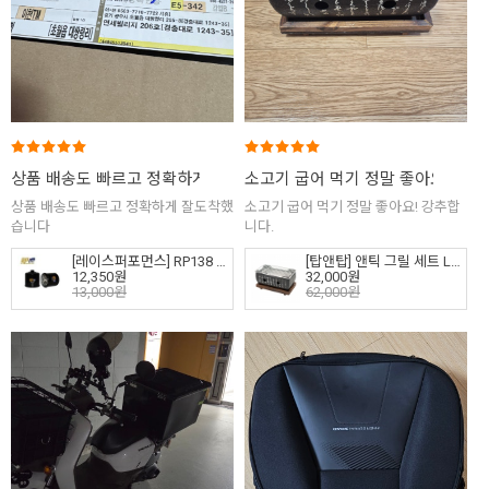
상품 배송도 빠르고 정확하게 잘도착했습니다
소고기 굽어 먹기 정말 좋아요! 강
(1)
상품 배송도 빠르고 정확하게 잘도착했
소고기 굽어 먹기 정말 좋아요! 강추합
습니다
니다.
[레이스퍼포먼스] RP138 엔진오일필터 - 스즈키 브이스트롬1000XT DL1000XT (14-20)
[탑앤탑] 앤틱 그릴 세트 L (T020119)
12,350원
32,000원
13,000원
62,000원