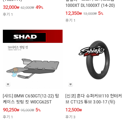
1000XT DL1000XT (14-20)
32,000
49
₩
62,000
₩
%
12,350
5
₩
13,000
₩
%
후기
1
후기
1
[샤드] BMW C650GT(12-22) 탑
[신코] 혼다 슈퍼커브110 헌터커
케이스 핏팅 킷 W0CG62ST
브 CT125 튜브 3.00-17 (뒤)
90,250
5
12,500
₩
95,000
₩
%
₩
후기
1
후기
3