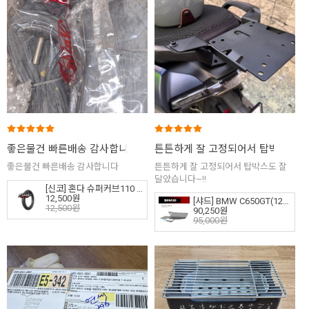
좋은물건 빠른배송 감사합니다
튼튼하게 잘 고정되어서 탑박스도 잘
(1)
좋은물건 빠른배송 감사합니다
튼튼하게 잘 고정되어서 탑박스도 잘
달았습니다~!!
[신코] 혼다 슈퍼커브110 헌터커브 CT125 튜브 3.00-17 (뒤)
12,500원
[샤드] BMW C650GT(12-22) 탑케이스 핏팅 킷 W0CG62ST
12,500원
90,250원
95,000원