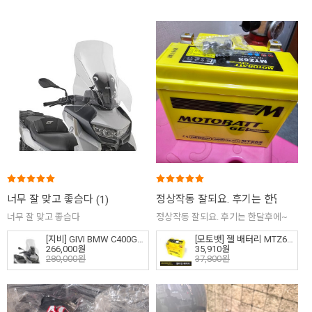
너무 잘 맞고 좋슴다
정상작동 잘되요. 후기는 한달후에
(1)
너무 잘 맞고 좋슴다
정상작동 잘되요. 후기는 한달후에~
[지비] GIVI BMW C400GT (25-26) 롱 윈드스크린 클리어 - D5148ST
[모토뱃] 젤 배터리 MTZ6S (12V6A) - 스즈키 아베니스 125
266,000원
35,910원
280,000원
37,800원