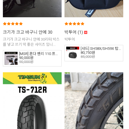
크기가 크고 바구니 안에 30리터 박스를 넣고 쓰기 딱...
박투어
(1)
(1)
크기가 크고 바구니 안에 30리터 박스
박투어
를 넣고 쓰기 딱 좋은 사이즈 입니...
[샤드] SH58X/SH59X 탑 케이스 이너백/확장가능 IB59 (X0IB59)
80,750원
[MSR] 혼다 벤리 110 프론트 바구니 대용량 구형(15년 이전)
85,000원
90,000원
90,000원