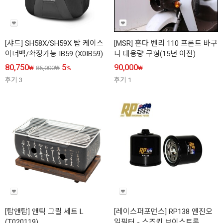
[샤드] SH58X/SH59X 탑 케이스
[MSR] 혼다 벤리 110 프론트 바구
이너백/확장가능 IB59 (X0IB59)
니 대용량 구형(15년 이전)
80,750
5
90,000
₩
85,000
₩
%
₩
후기
3
후기
1
[탑앤탑] 앤틱 그릴 세트 L
[레이스퍼포먼스] RP138 엔진오
(T020119)
일필터 - 스즈키 브이스트롬