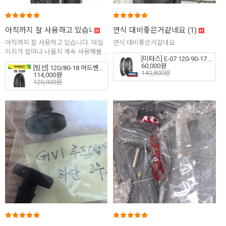
아직까지 잘 사용하고 있습니다. 마일리지가 얼마나 나올...
연식 대비좋은거같네요
(1)
(1)
아직까지 잘 사용하고 있습니다. 마일
연식 대비좋은거같네요
리지가 얼마나 나올지 계속 사용해볼 ...
[미타스] E-07 120-90-17 타이어 REAR (로얄엔필드 히말라얀)
60,000원
[팀선] 120/80-18 어드벤처 타이어 TS-712R
140,800원
114,000원
120,000원