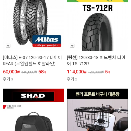
[미타스] E-07 120-90-17 타이어
[팀선] 120/80-18 어드벤처 타이
REAR (로얄엔필드 히말라얀)
어 TS-712R
60,000
58
114,000
5
₩
140,800
₩
%
₩
120,000
₩
%
후기
3
후기
2