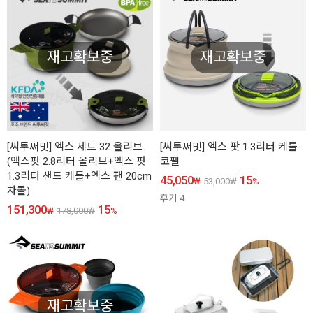
재고확보중
재고확보중
[씨투써밋] 엑스 세트 32 올리브
[씨투써밋] 엑스 팟 1.3리터 케틀
(엑스팟 2.8리터 올리브+엑스 팟
코펠
1.3리터 샌드 케틀+엑스 팬 20cm
45,050
15
₩
53,000
₩
%
차콜)
후기
4
151,300
15
₩
178,000
₩
%
재고확보중